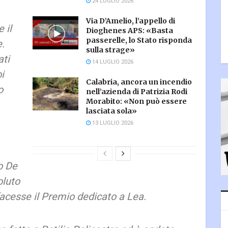
24 LUGLIO 2026
Via D’Amelio, l’appello di
 il
Dioghenes APS: «Basta
passerelle, lo Stato risponda
.
sulla strage»
ati
14 LUGLIO 2026
oi
Calabria, ancora un incendio
o
nell’azienda di Patrizia Rodi
Morabito: «Non può essere
lasciata sola»
13 LUGLIO 2026
o De
oluto
acesse il Premio dedicato a Lea.