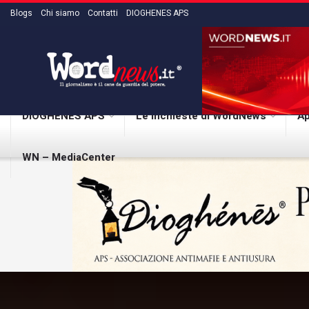
Blogs
Chi siamo
Contatti
DIOGHENES APS
DIOGHENES APS
Le inchieste di WordNews
Ap
WN – MediaCenter