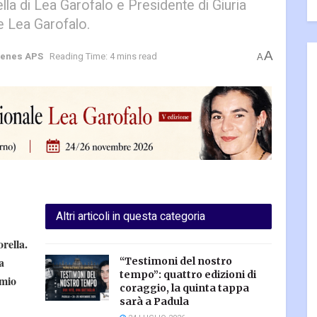
la di Lea Garofalo e Presidente di Giuria
e Lea Garofalo.
A
henes APS
Reading Time: 4 mins read
A
Altri articoli in questa categoria
rella.
a
“Testimoni del nostro
tempo”: quattro edizioni di
emio
coraggio, la quinta tappa
sarà a Padula