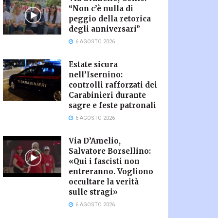
“Non c’è nulla di
peggio della retorica
degli anniversari”
6 AGOSTO 2026
Estate sicura
nell’Isernino:
controlli rafforzati dei
Carabinieri durante
sagre e feste patronali
6 AGOSTO 2026
Via D’Amelio,
Salvatore Borsellino:
«Qui i fascisti non
entreranno. Vogliono
occultare la verità
sulle stragi»
6 AGOSTO 2026