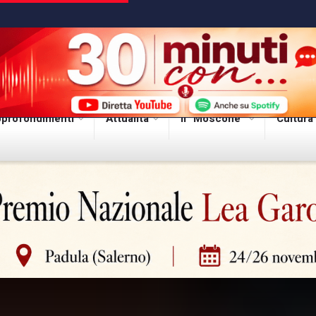
profondimenti
Attualità
Il “Moscone”
Cultura