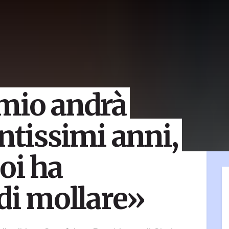
mio andrà
ntissimi anni,
oi ha
 di mollare»