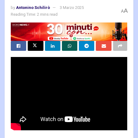
by
Antonino Schilirò
3 Marzo 2025
A
A
Reading Time: 2 mins read