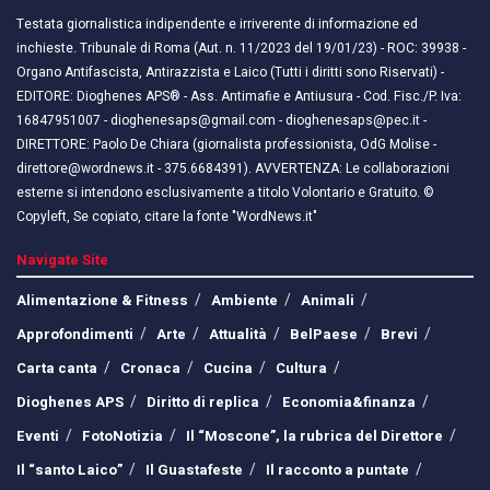
Testata giornalistica indipendente e irriverente di informazione ed
inchieste. Tribunale di Roma (Aut. n. 11/2023 del 19/01/23) - ROC: 39938 -
Organo Antifascista, Antirazzista e Laico (Tutti i diritti sono Riservati) -
EDITORE: Dioghenes APS® - Ass. Antimafie e Antiusura - Cod. Fisc./P. Iva:
16847951007 - dioghenesaps@gmail.com - dioghenesaps@pec.it - ​​
DIRETTORE: Paolo De Chiara (giornalista professionista, OdG Molise -
direttore@wordnews.it - ​​375.6684391). AVVERTENZA: Le collaborazioni
esterne si intendono esclusivamente a titolo Volontario e Gratuito. ©
Copyleft, Se copiato, citare la fonte "WordNews.it"
Navigate Site
Alimentazione & Fitness
Ambiente
Animali
Approfondimenti
Arte
Attualità
BelPaese
Brevi
Carta canta
Cronaca
Cucina
Cultura
Dioghenes APS
Diritto di replica
Economia&finanza
Eventi
FotoNotizia
Il “Moscone”, la rubrica del Direttore
Il “santo Laico”
Il Guastafeste
Il racconto a puntate