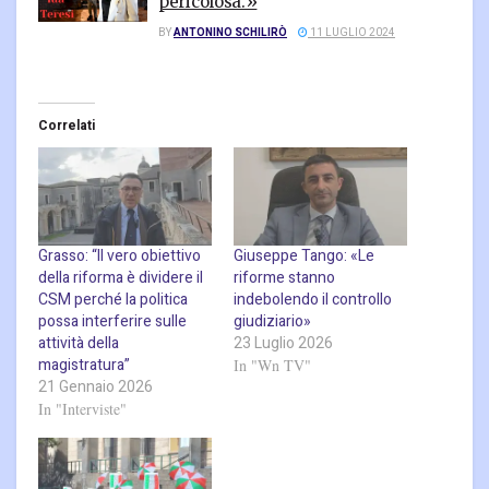
pericolosa.»
BY
ANTONINO SCHILIRÒ
11 LUGLIO 2024
Correlati
Grasso: “Il vero obiettivo
Giuseppe Tango: «Le
della riforma è dividere il
riforme stanno
CSM perché la politica
indebolendo il controllo
possa interferire sulle
giudiziario»
attività della
23 Luglio 2026
magistratura”
In "Wn TV"
21 Gennaio 2026
In "Interviste"