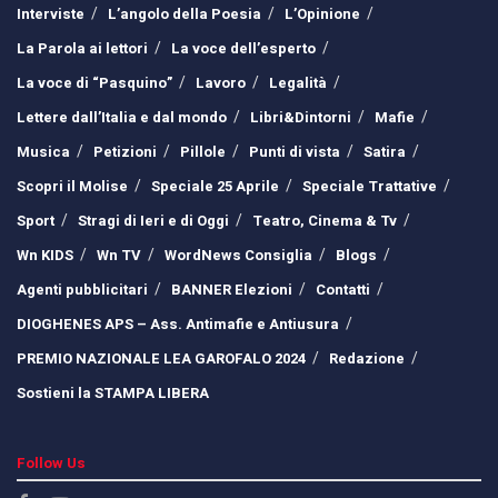
Interviste
L’angolo della Poesia
L’Opinione
La Parola ai lettori
La voce dell’esperto
La voce di “Pasquino”
Lavoro
Legalità
Lettere dall’Italia e dal mondo
Libri&Dintorni
Mafie
Musica
Petizioni
Pillole
Punti di vista
Satira
Scopri il Molise
Speciale 25 Aprile
Speciale Trattative
Sport
Stragi di Ieri e di Oggi
Teatro, Cinema & Tv
Wn KIDS
Wn TV
WordNews Consiglia
Blogs
Agenti pubblicitari
BANNER Elezioni
Contatti
DIOGHENES APS – Ass. Antimafie e Antiusura
PREMIO NAZIONALE LEA GAROFALO 2024
Redazione
Sostieni la STAMPA LIBERA
Follow Us