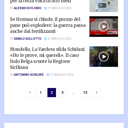
per la terza volta in otto mesi
BY
ALESSIO DI FLORIO
27 MAGGIO 2026
Se Hormuz si chiude, il prezzo del
pane può esplodere: la guerra passa
anche dai fertilizzanti
BY
DANILO GULLOTTO
27 MAGGIO 2026
Mondello, La Vardera sfida Schifani:
«Ho le prove, mi quereli». Il caso
Italo Belga scuote la Regione
Siciliana
BY
ANTONINO SCHILIRÒ
27 MAGGIO 2026
1
2
3
…
13