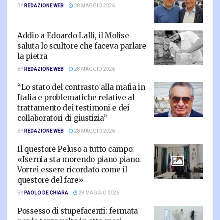
BY
REDAZIONE WEB
28 MAGGIO 2026
Addio a Edoardo Lalli, il Molise
saluta lo scultore che faceva parlare
la pietra
BY
REDAZIONE WEB
28 MAGGIO 2026
“Lo stato del contrasto alla mafia in
Italia e problematiche relative al
trattamento dei testimoni e dei
collaboratori di giustizia”
BY
REDAZIONE WEB
28 MAGGIO 2026
Il questore Peluso a tutto campo:
«Isernia sta morendo piano piano.
Vorrei essere ricordato come il
questore del fare»
BY
PAOLO DE CHIARA
28 MAGGIO 2026
Possesso di stupefacenti: fermata