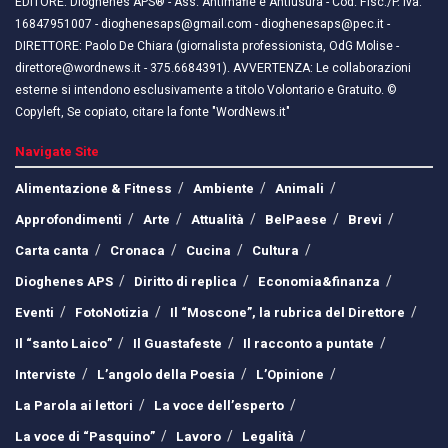
EDITORE: Dioghenes APS® - Ass. Antimafie e Antiusura - Cod. Fisc./P. Iva:
16847951007 - dioghenesaps@gmail.com - dioghenesaps@pec.it - ​​
DIRETTORE: Paolo De Chiara (giornalista professionista, OdG Molise -
direttore@wordnews.it - ​​375.6684391). AVVERTENZA: Le collaborazioni
esterne si intendono esclusivamente a titolo Volontario e Gratuito. ©
Copyleft, Se copiato, citare la fonte "WordNews.it"
Navigate Site
Alimentazione & Fitness
Ambiente
Animali
Approfondimenti
Arte
Attualità
BelPaese
Brevi
Carta canta
Cronaca
Cucina
Cultura
Dioghenes APS
Diritto di replica
Economia&finanza
Eventi
FotoNotizia
Il “Moscone”, la rubrica del Direttore
Il “santo Laico”
Il Guastafeste
Il racconto a puntate
Interviste
L’angolo della Poesia
L’Opinione
La Parola ai lettori
La voce dell’esperto
La voce di “Pasquino”
Lavoro
Legalità