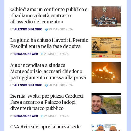
«Chiediamo un confronto pubblico e
ribadiamo volontà contrasto
all’assedio del cemento»
BY
ALESSIO DI FLORIO
29 MAGGIO 2026
La giuria ha chiuso i lavori: il Premio
Pasolini entra nella fase decisiva
BY
REDAZIONE WEB
29 MAGGIO 2026
Auto incendiata a sindaca
Monteodorisio, accusati chiedono
patteggiamento e messa alla prova
BY
ALESSIO DI FLORIO
28 MAGGIO 2026
Isernia, svolta per piazza Carducci:
l’area accanto a Palazzo Iadopi
diventerà parco pubblico
BY
REDAZIONE WEB
28 MAGGIO 2026
CNA Acireale: apre la nuova sede.